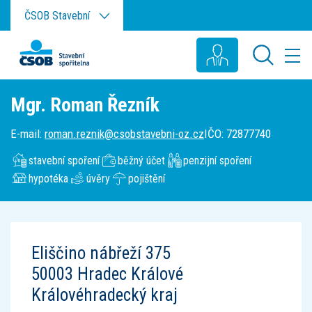
Přeskočit na hlavní obsah
ČSOB Stavební
Mgr. Roman Řezník
E-mail
:
roman.reznik@csobstavebni-oz.cz
IČO
:
72877740
stavební spoření
běžný účet
penzijní spoření
hypotéka
úvěry
pojištění
Eliščino nábřeží 375
50003
Hradec Králové
Královéhradecký kraj