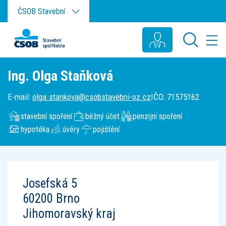
Přeskočit na hlavní obsah
ČSOB Stavební
Ing. Olga Staňková
E-mail
:
olga.stankova@csobstavebni-oz.cz
IČO
:
71575162
stavební spoření
běžný účet
penzijní spoření
hypotéka
úvěry
pojištění
Josefská 5
60200
Brno
Jihomoravský kraj